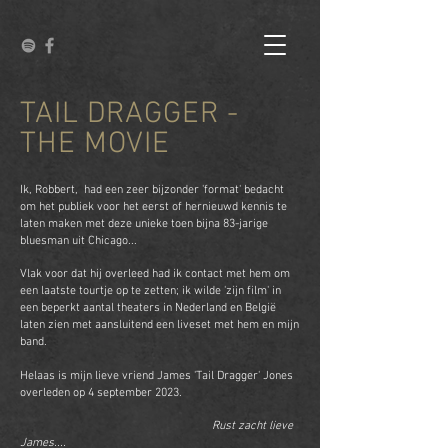
TAIL DRAGGER -
THE MOVIE
Ik, Robbert, had een zeer bijzonder 'format' bedacht
om het publiek voor het eerst of hernieuwd kennis te
laten maken met deze unieke toen bijna 83-jarige
bluesman uit Chicago...
Vlak voor dat hij overleed had ik contact met hem om
een laatste tourtje op te zetten; ik wilde 'zijn film' in
een beperkt aantal theaters in Nederland en België
laten zien met aansluitend een liveset met hem en mijn
band.
Helaas is
mijn lieve vriend James 'Tail Dragger' Jones
overleden
op 4 september 2023
.
Rust zacht lieve
James....