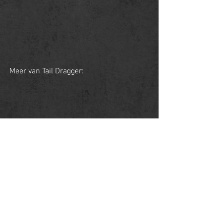
Meer van Tail Dragger:
Tail Dragger in 21:26 min. - 25:10 min.