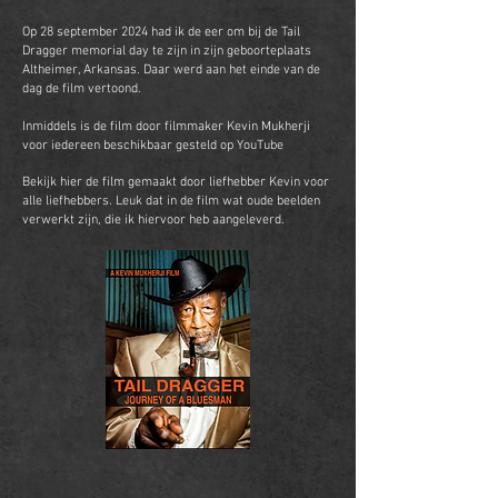
Op 28 september 2024 had ik de eer om bij de Tail
Dragger memorial day te zijn in zijn geboorteplaats
Altheimer, Arkansas. Daar werd aan het einde van de
dag de film vertoond.
Inmiddels is de film door filmmaker Kevin Mukherji
voor iedereen beschikbaar gesteld op YouTube
Bekijk hier de film gemaakt door liefhebber Kevin voor
alle liefhebbers. Leuk dat in de film wat oude beelden
verwerkt zijn, die ik hiervoor heb aangeleverd.